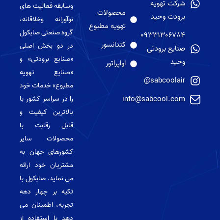
شرکت تهویه
وسابقه فعالیت های
محصولات
برودت وحید
نوآورانه وخلاقانه،
تهویه مطبوع
گروه صنعتی صابکول
09331306784
کندانسور
در دو بخش اصلی
صنایع برودتی
«صنایع برودتی» و
وحید
اواپراتور
«صنایع تهویه
sabcoolair@
مطبوع» خدمات خود
info@sabcool.com
را در سراسر کشور با
بالاترین کیفیت و
قابل رقابت با
محصولات سایر
کشورهای جهان به
مشتریان خود ارائه
می نماید. صابکول با
تکیه بر چهار دهه
تجربه، اطمینان می
دهد با استفاده از