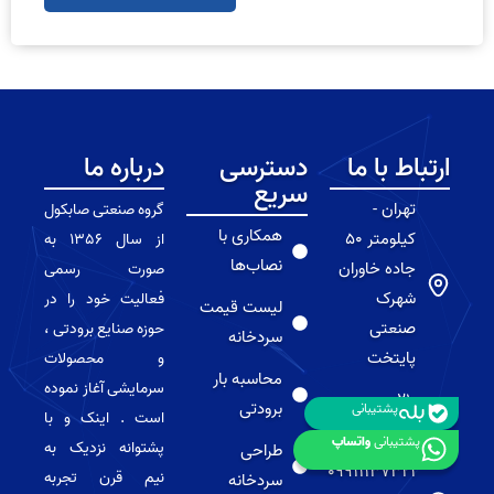
ارتباط با ما
دسترسی
درباره ما
سریع
تهران -
گروه صنعتی صابکول
همکاری با
کیلومتر 50
از سال 1356 به
نصاب‌ها
جاده خاوران
صورت رسمی
شهرک
فعالیت خود را در
لیست قیمت
صنعتی
حوزه صنایع برودتی ،
سردخانه
پایتخت
و محصولات
محاسبه بار
سرمایشی آغاز نموده
021-
برودتی
پشتیبانی
است . اینک و با
74223000
پشتیبانی
واتساپ
پشتوانه نزدیک به
طراحی
09911137321
نیم قرن تجربه
سردخانه