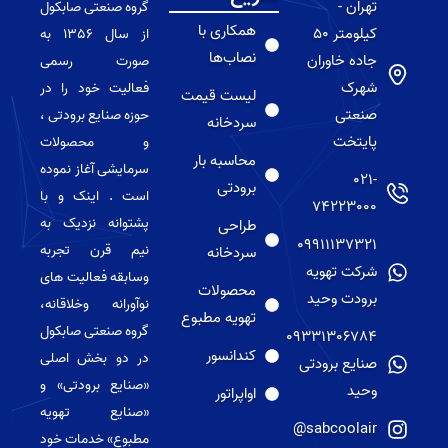
تهران -
گروه صنعتی صابکول
همکاری با
کیلومتر 50
از سال 1356 به
نصاب‌ها
جاده خاوران
صورت رسمی
شهرک
فعالیت خود را در
لیست قیمت
صنعتی
حوزه صنایع برودتی ،
سردخانه
پایتخت
و محصولات
محاسبه بار
سرمایشی آغاز نموده
021-
برودتی
است . اینک و با
74223000
پشتوانه نزدیک به
طراحی
09911137321
نیم قرن تجربه
سردخانه
شرکت تهویه
وسابقه فعالیت های
محصولات
برودت وحید
نوآورانه وخلاقانه،
تهویه مطبوع
گروه صنعتی صابکول
09331306784
کندانسور
در دو بخش اصلی
صنایع برودتی
«صنایع برودتی» و
وحید
اواپراتور
«صنایع تهویه
sabcoolair@
مطبوع» خدمات خود