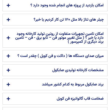
امکان بازدید از پروژه های انجام شده وجود دارد ؟
چیلر های تناژ بالا مثل 120 تن کار کردیم یا خیر؟
امکان تامین تجهیزات متفاوت از روتین تولید کارخانه وجود
دارد یا خیر ؟ ( مثل تغییر موتور فن – تابو برق - فن – تامین
برند دیگری از کمپرسور )
میزان صدای دستگاه ها ( داکت و فن کویل ) چقدر است ؟
مشخصات کارخانه تولیدی صابکول
برند صابکول مربوط به کدام کشور میباشد
ضخامت قاب گالوانیزه فن کویل