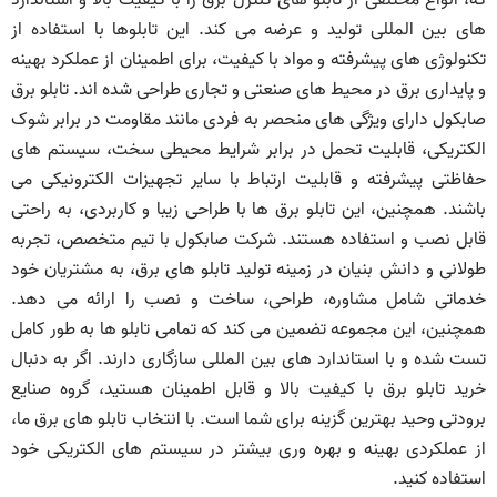
که، انواع مختلفی از تابلو های کنترل برق را با کیفیت بالا و استاندارد
های بین المللی تولید و عرضه می‌ کند. این تابلوها با استفاده از
تکنولوژی های پیشرفته و مواد با کیفیت، برای اطمینان از عملکرد بهینه
و پایداری برق در محیط‌ های صنعتی و تجاری طراحی شده اند. تابلو برق
صابکول دارای ویژگی های منحصر به فردی مانند مقاومت در برابر شوک
الکتریکی، قابلیت تحمل در برابر شرایط محیطی سخت، سیستم های
حفاظتی پیشرفته و قابلیت ارتباط با سایر تجهیزات الکترونیکی می
باشند. همچنین، این تابلو برق ها با طراحی زیبا و کاربردی، به راحتی
قابل نصب و استفاده هستند. شرکت صابکول با تیم متخصص، تجربه
طولانی و دانش بنیان در زمینه تولید تابلو های برق، به مشتریان خود
خدماتی شامل مشاوره، طراحی، ساخت و نصب را ارائه می دهد.
همچنین، این مجموعه تضمین می کند که تمامی تابلو ها به طور کامل
تست شده و با استاندارد های بین المللی سازگاری دارند. اگر به دنبال
خرید تابلو برق با کیفیت بالا و قابل اطمینان هستید، گروه صنایع
برودتی وحید بهترین گزینه برای شما است. با انتخاب تابلو های برق ما،
از عملکردی بهینه و بهره وری بیشتر در سیستم های الکتریکی خود
استفاده کنید.