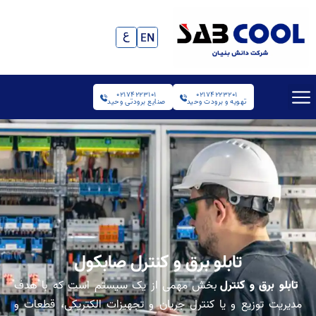
02174223101
02174223201
تهویه و برودت وحید
صنایع برودتی وحید
تابلو برق و کنترل صابکول
تابلو برق و کنترل
بخش مهمی از یک سیستم است که با هدف
مدیریت توزیع و یا کنترل جریان و تجهیزات الکتریکی، قطعات و