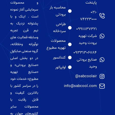
پایتخت
و محصولات
محاسبه بار
سرمایشی آغاز نموده
021-
برودتی
است . اینک و با
74223000
پشتوانه نزدیک به
طراحی
09911137321
نیم قرن تجربه
سردخانه
شرکت تهویه
وسابقه فعالیت های
محصولات
برودت وحید
نوآورانه وخلاقانه،
تهویه مطبوع
گروه صنعتی صابکول
09331306784
کندانسور
در دو بخش اصلی
صنایع برودتی
«صنایع برودتی» و
وحید
اواپراتور
«صنایع تهویه
sabcoolair@
مطبوع» خدمات خود
info@sabcool.com
را در سراسر کشور با
بالاترین کیفیت و
قابل رقابت با
محصولات سایر
کشورهای جهان به