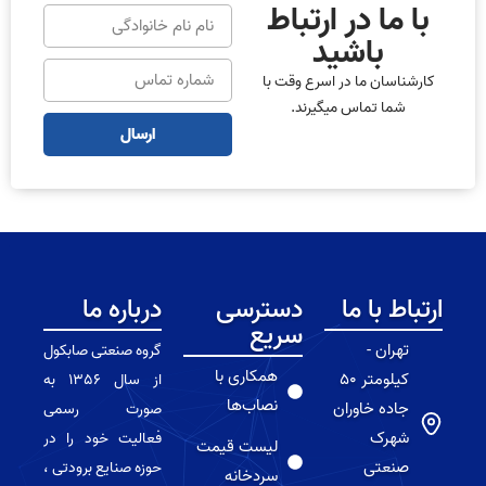
با ما در ارتباط
باشید
کارشناسان ما در اسرع وقت با
شما تماس میگیرند.
ارسال
ارتباط با ما
دسترسی
درباره ما
سریع
تهران -
گروه صنعتی صابکول
همکاری با
کیلومتر 50
از سال 1356 به
نصاب‌ها
جاده خاوران
صورت رسمی
شهرک
فعالیت خود را در
لیست قیمت
صنعتی
حوزه صنایع برودتی ،
سردخانه